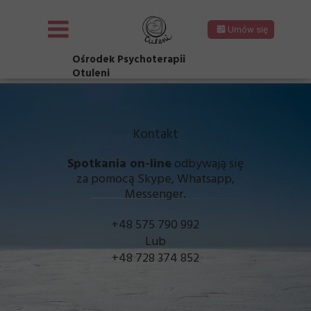
Umów się
Ośrodek Psychoterapii
Otuleni
Kontakt
Spotkania on-line
odbywają się
za pomocą Skype, Whatsapp,
Messenger.
+48 575 790 992
Lub
+48 728 374 852