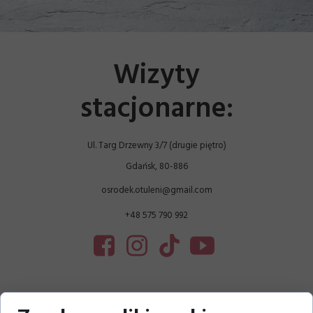
Wizyty
stacjonarne:
Ul. Targ Drzewny 3/7 (drugie piętro)
Gdańsk, 80-886
osrodek.otuleni@gmail.com
+48 575 790 992